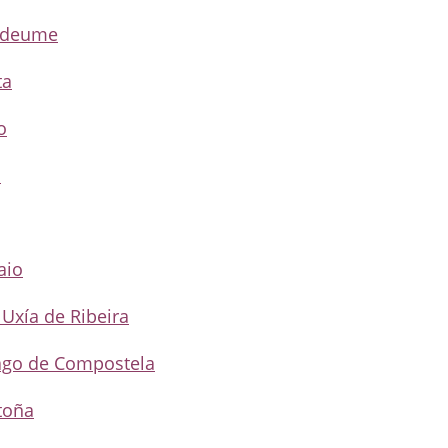
tedeume
ta
o
s
aio
 Uxía de Ribeira
iago de Compostela
toña