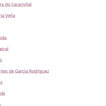
bra do Caramiñal
ha Vella
xida
eiral
xo
ontes de García Rodríguez
os
ide
a