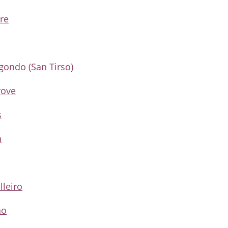
re
gondo (San Tirso)
rove
s
n
lleiro
ño