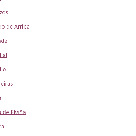
nzos
do de Arriba
nde
lal
llo
ñeiras
o
o de Elviña
ra