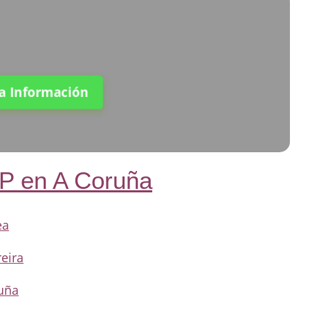
ta Información
FP en A Coruña
ea
reira
ruña