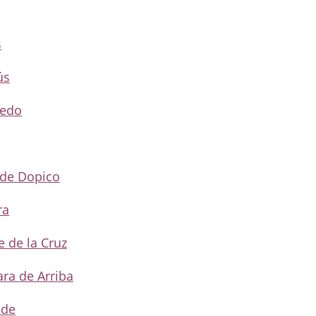
s
ús
redo
 de Dopico
ra
e de la Cruz
ara de Arriba
ade