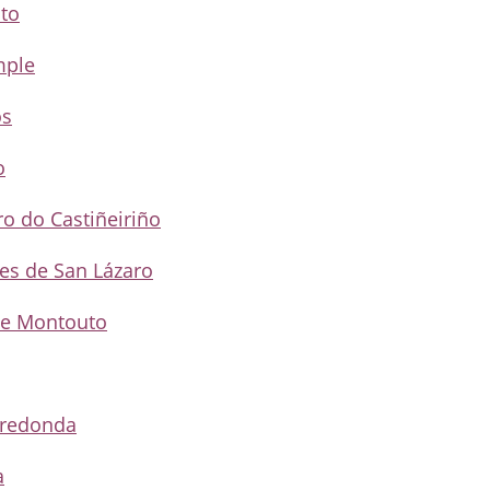
uto
mple
os
o
ro do Castiñeiriño
des de San Lázaro
que Montouto
rredonda
a